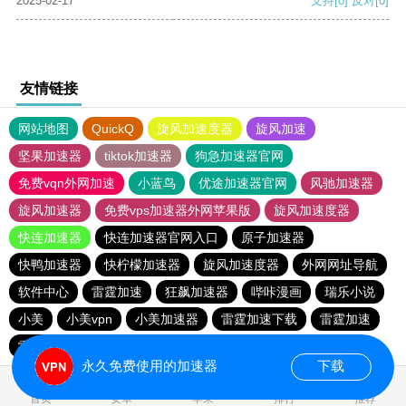
2025-02-17
支持
[0]
反对
[0]
友情链接
网站地图
QuickQ
旋风加速度器
旋风加速
坚果加速器
tiktok加速器
狗急加速器官网
免费vqn外网加速
小蓝鸟
优途加速器官网
风驰加速器
旋风加速器
免费vps加速器外网苹果版
旋风加速度器
快连加速器
快连加速器官网入口
原子加速器
快鸭加速器
快柠檬加速器
旋风加速度器
外网网址导航
软件中心
雷霆加速
狂飙加速器
哔咔漫画
瑞乐小说
小美
小美vpn
小美加速器
雷霆加速下载
雷霆加速
雷霆加速版ins
海鸥加速度
海鸥加速器下载
永久免费使用的加速器
下载
首页
安卓
苹果
排行
推荐